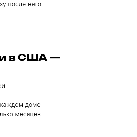
зу после него
и в США —
жи
 каждом доме
лько месяцев