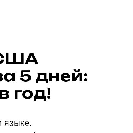
 США
а 5 дней:
в год!
 языке.