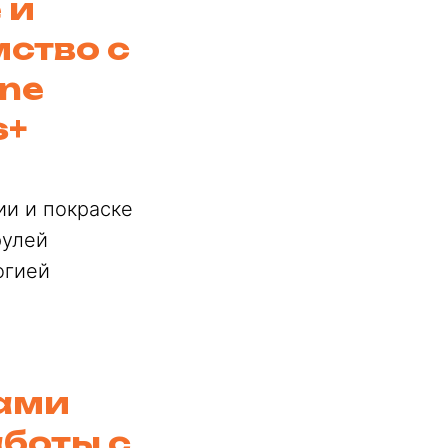
 и
ство с
ine
s+
ии и покраске
рулей
огией
пами
боты с