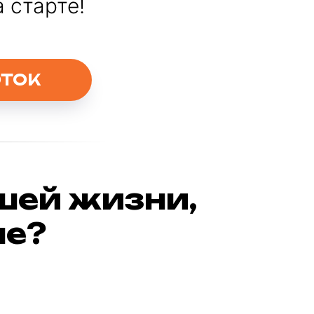
 старте!
ТОК
шей жизни,
не?