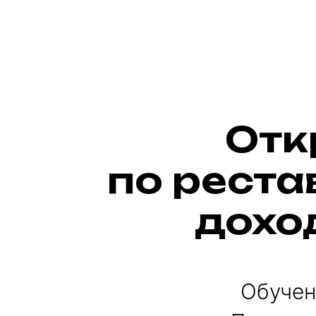
Отк
по реста
доход
Обучен