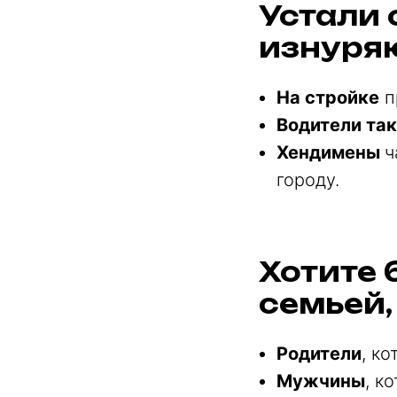
Устали 
изнуря
На стройке
п
Водители так
Хендимены
ч
городу.
Хотите 
семьей,
Родители
, к
Мужчины
, к