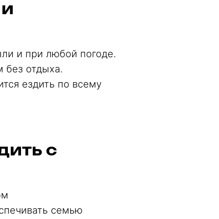
 и
ли и при любой погоде.
 без отдыха.
ится ездить по всему
дить с
ом
еспечивать семью