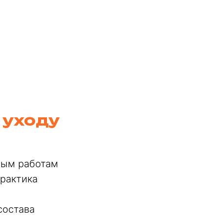
 уходу
ным работам
рактика
состава