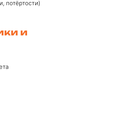
, потёртости)
ики и
ета