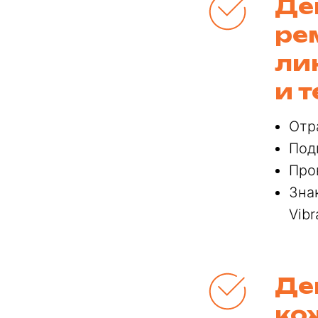
Де
ре
ли
и 
Отр
Под
Про
Зна
Vibr
Де
ко