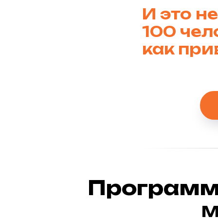
И это н
100 чел
как
при
Программ
М