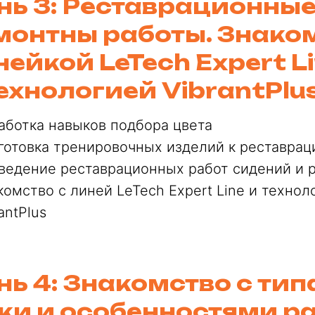
нь 3: Реставрационные
монтны работы. Знаком
нейкой LeTech Expert L
технологией VibrantPlu
аботка навыков подбора цвета
готовка тренировочных изделий к реставрац
ведение реставрационных работ сидений и 
комство с линей LeTech Expert Line и технол
antPlus
нь 4: Знакомство с ти
жи и особенностями ра