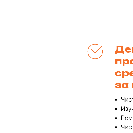
Де
пр
ср
за
Чис
Изу
Рем
Чис