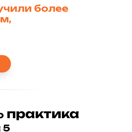
бучили более
м,
 практика
 5