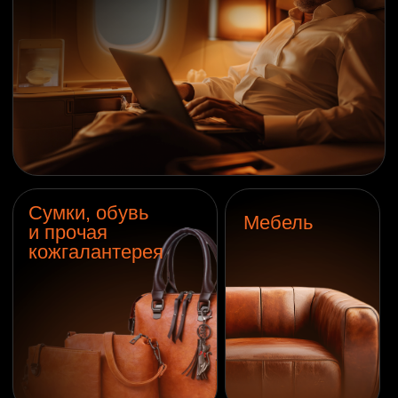
основание компании в Нортгемптоне
(Великобритания)
2024 г.
старт работы в США
300+
довольных клиентов
за 1 год работы