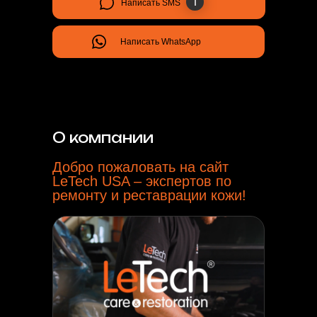
Написать SMS
•
Aircraft interior restoration
•
Yacht interior restoration
Написать WhatsApp
ADDITIONAL
SERVICES
•
Restoration courses
•
Buy products
О компании
•
Order a restoration service
Добро пожаловать на сайт
LeTech USA – экспертов по
ремонту и реставрации кожи!