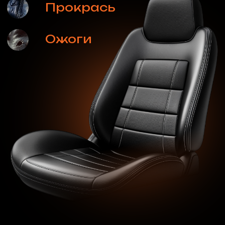
Посмотреть стоимость
Мебель
Профессиональная реставрация,
восстановление, чистка, уход и защита
тканевой и кожаной обивки мягкой мебели –
диванов, кресел и стульев
Посмотреть стоимость
Cумки
Ремонт, реставрация и
чистка кожаных изделий: