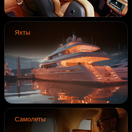
Cумки, обувь
Мебель
и прочая
кожгалантерея
LeTech USA:
2004 г.