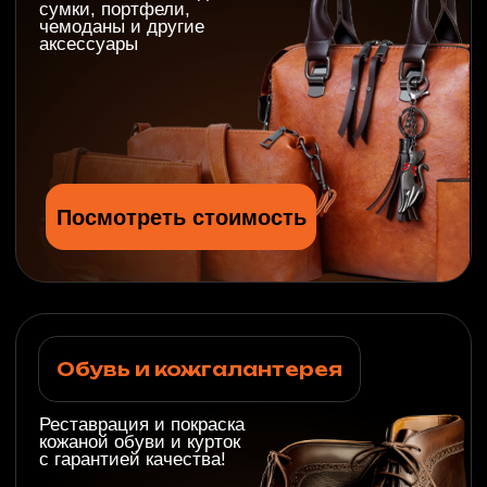
Огромное спасибо мастерам LeTech
за то, что вернули к идеальнейшему
состоянию одну из моих любимых
сумок! Она была в достаточно
плачевном виде и уже побывала в
мастерской, где попытались
исправить ситуацию, но
безрезультатно. А, LeTech
справились и выглядит сумка лучше,
чем новая! Ювелирная работа! Всем
мастерам, менеджерам, всему
коллективу LeTech огромное спасибо
и всех благ, хороший клиентов и
процветания фирме! Рекомендую, как
лучшую фирму по работе с кожаными
изделиями!