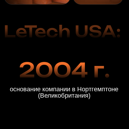
13
филиалов
и
37
мастеров
по восстановлению кожи в США
Реставрация кожаных
изделий с
использованием
профессиональных
средств
LeTech
восстановим, отремонтируем,
покрасим и почистим