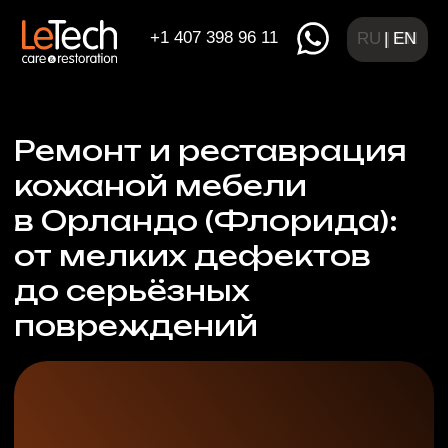
+1 407 398 96 11
RU | EN
| EN
Ремонт и реставрация
кожаной мебели
в Орландо (Флорида):
от мелких дефектов
до серьёзных
повреждений