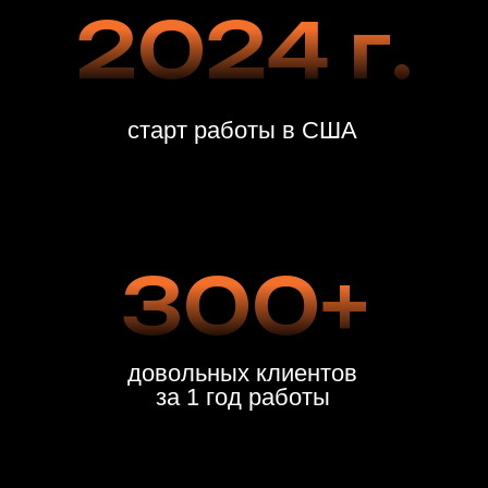
Царапины
Разрывы
Пятна
Засаленность
Прокрась
Ожоги