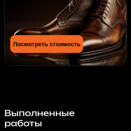
Реставрировал переднее сиденье на
BMW E 61. Хочу выразить огромную
благодарность коллективу LeTech за
качественную профессиональную
работу и очень внимательное
отношение к клиентам. В процессе
работы возникли некие трудности
(перестали работать подогревы) но
специалисты все нашли и
отремонтировали. Всем рекомендую
останетесь очень довольны
результатом.