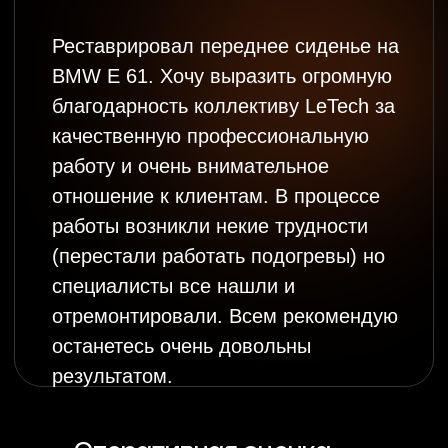
Address:
Los Angeles:
271 Oak Park Pl,
Casselberry, FL 32707, США
Phone Number:
+1 407 398 96 11
Email:
denayua@gmail.com