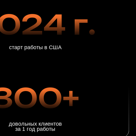
00+
х клиентов
од работы