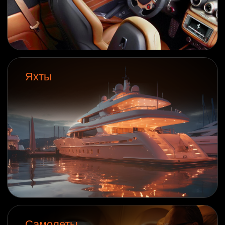
Cумки, обувь
Мебель
и прочая
кожгалантерея
LeTech USA: