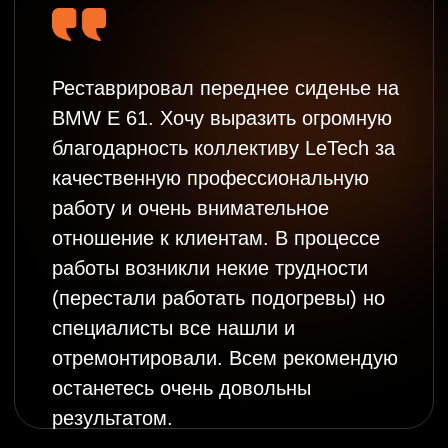
Address:
Los Angeles:
806 W 14th St, Long
Beach, CA 90813, USA
Los Angeles:
9530 Owensmouth Ave, Chatsworth, CA 9131
Phone Number:
+1 725 275 0951
Email:
office@le-tech.us