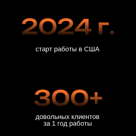
Царапины
Разрывы
Пятна
Засаленность
Прокрась
Ожоги