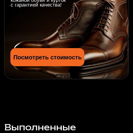
Реставрировал переднее сиденье на
BMW E 61. Хочу выразить огромную
благодарность коллективу LeTech за
качественную профессиональную
работу и очень внимательное
отношение к клиентам. В процессе
работы возникли некие трудности
(перестали работать подогревы) но
специалисты все нашли и
отремонтировали. Всем рекомендую
останетесь очень довольны
результатом.