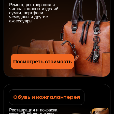
Огромное спасибо мастерам LeTech
за то, что вернули к идеальнейшему
состоянию одну из моих любимых
сумок! Она была в достаточно
плачевном виде и уже побывала в
мастерской, где попытались
исправить ситуацию, но
безрезультатно. А, LeTech
справились и выглядит сумка лучше,
чем новая! Ювелирная работа! Всем
мастерам, менеджерам, всему
коллективу LeTech огромное спасибо
и всех благ, хороший клиентов и
процветания фирме! Рекомендую, как
лучшую фирму по работе с кожаными
изделиями!