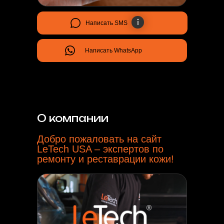
•
Leather goods restoration
•
Aircraft interior restoration
Написать SMS
•
Yacht interior restoration
Написать WhatsApp
ADDITIONAL
SERVICES
•
Restoration courses
•
Buy products
О компании
•
Order a restoration service
Добро пожаловать на сайт
LeTech USA – экспертов по
ремонту и реставрации кожи!