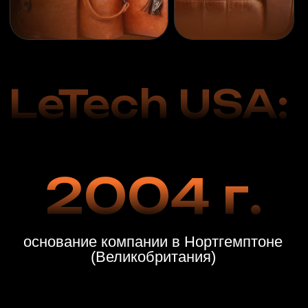
13
филиалов
и
37
мастеров
по восстановлению кожи в США
Реставрация кожаных
изделий с
использованием
профессиональных
средств
LeTech
восстановим, отремонтируем,
покрасим и почистим