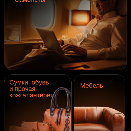
2004 г.
основание компании в Нортгемптоне
(Великобритания)
2024 г.
старт работы в США
300+
довольных клиентов
за 1 год работы