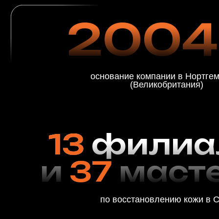
13
филиал
и
37
мастер
по восстановлению кожи в США
Реставрация ко
изделий с испо
профессиональн
LeTech