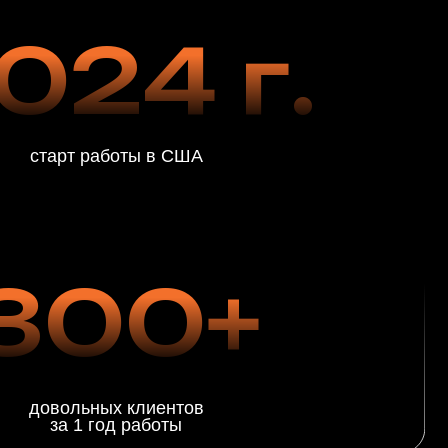
00+
х клиентов
од работы