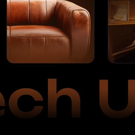
ch U
.
202
старт ра