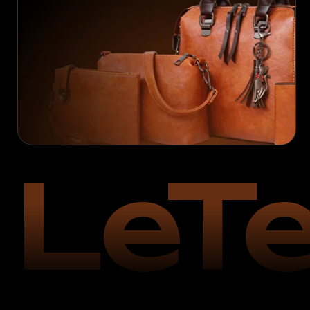
LeTe
2004 г
основание компании в Нортгемптоне
(Великобритания)