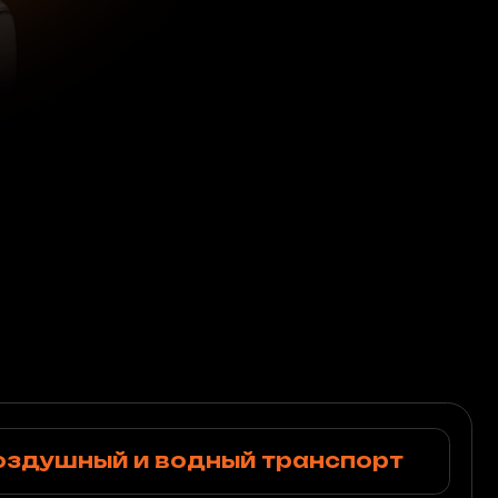
 и водный транспорт
таврация, чистка,
а кожаных салонов
имость
жгалантерея