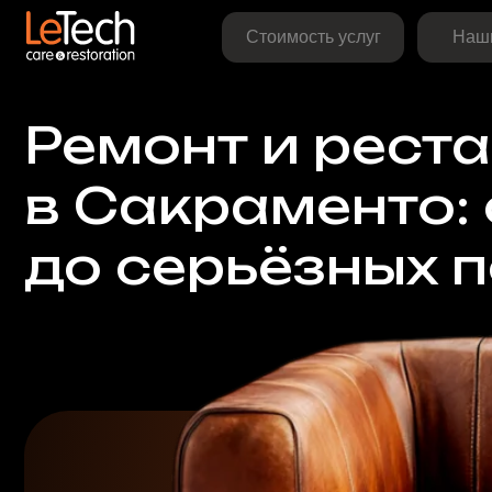
Стоимость услуг
Наши рабо
Ремонт и рестав
в Сакраменто: о
до серьёзных п
Возможен