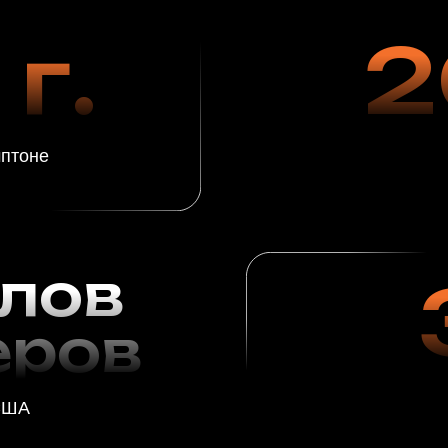
ов
3
ов
довольны
за 1 г
жаных
льзованием
ых средств