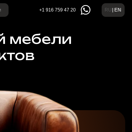
RU | EN
| EN
+1 916 759 47 20
ебели
в