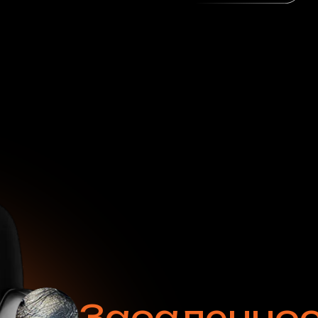
Засаленность
Прокрась
Ожоги