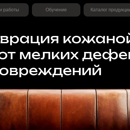
ты
Обучение
Каталог продукции
рация кожаной м
т мелких дефекто
овреждений