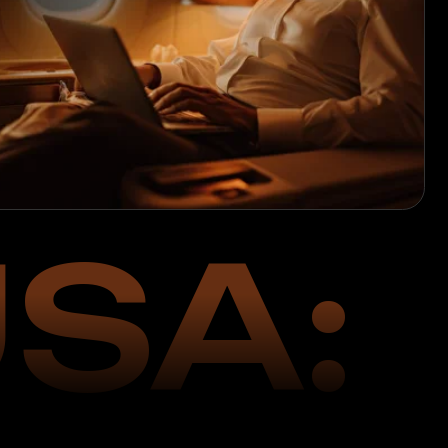
SA:
4 г.
боты в США