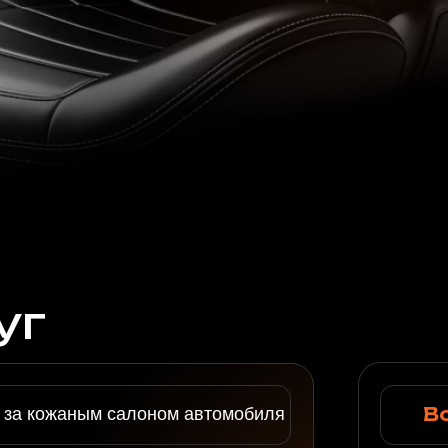
Воздушный
жаным салоном автомобиля
Профессиональная рес
премиум уход и защит
Посмотреть сто
Cумки
Обувь и ко