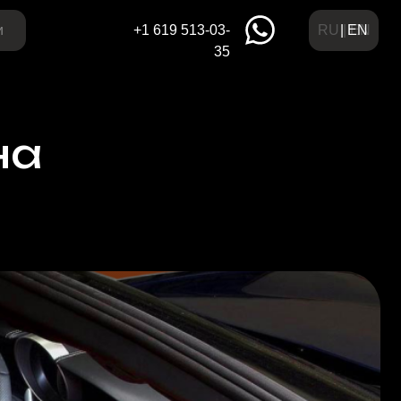
RU | EN
| EN
+1 619 513-03-
35