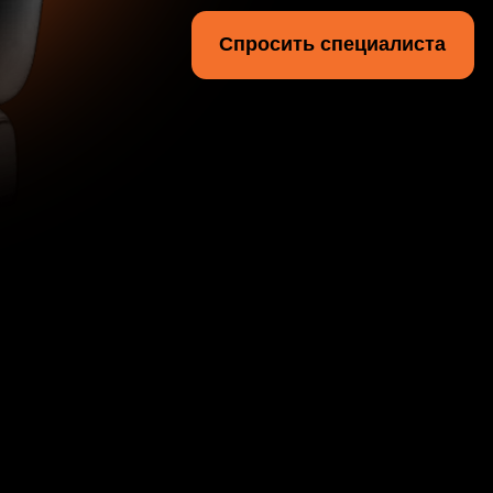
 и водный транспорт
таврация, чистка,
а кожаных салонов
имость