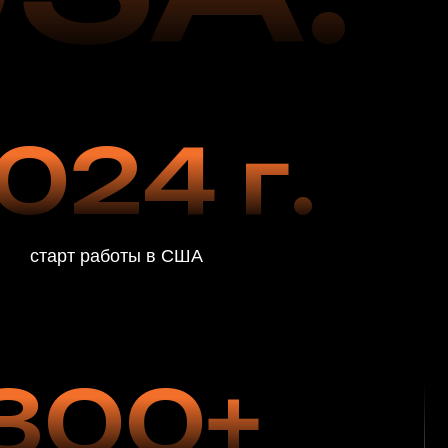
боты в США
00+
х клиентов
од работы