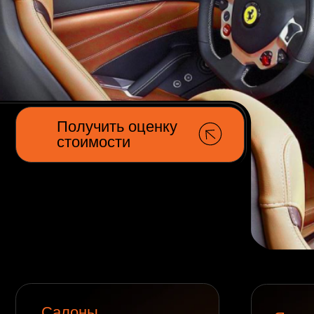
Получить оценку
стоимости
Салоны
Яхты
автомобилей