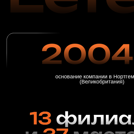
основание компании в Нортгемптоне
(Великобритания)
13
филиал
и
37
мастер
по восстановлению кожи в США
Реставрация ко
изделий с испо