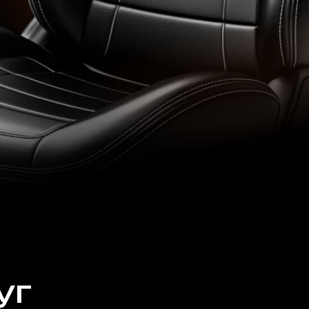
Воздушный
жаным салоном автомобиля
Профессиональная рес
премиум уход и защит
Посмотреть сто