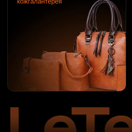
LeTe
2004 г