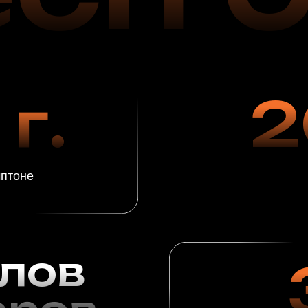
старт ра
ов
3
ов
довольны
за 1 г
жаных
льзованием