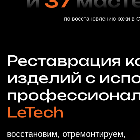
профессиональн
LeTech
восстановим, отремонтируем,
покрасим и почистим
Царапины
Разрывы
Пятна