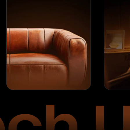
ch U
.
202