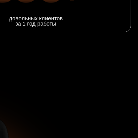
Засаленность
Прокрась
Ожоги